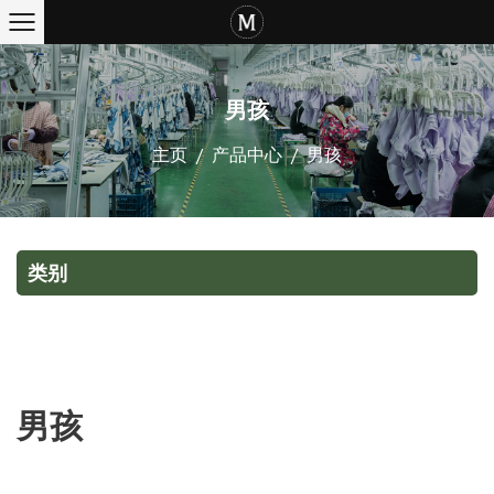
男孩
主页
/
产品中心
/
男孩
类别
男孩