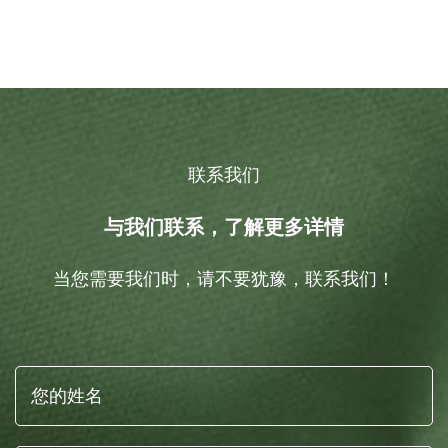
联系我们
与我们联系，了解更多详情
当您需要我们时，请不要犹豫，联系我们！